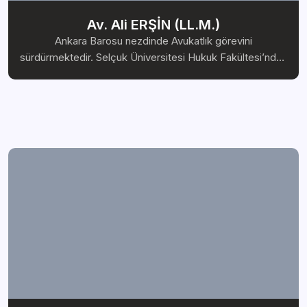
Av. Ali ERŞİN (LL.M.)
Ankara Barosu nezdinde Avukatlık görevini
sürdürmektedir. Selçuk Üniversitesi Hukuk Fakültesi’nden
2019 yılında mezun olmuştur. Hukuk ve Bilişim Dergisi ile
Blog’un genel koordinatörlük ve editörlük görevini
yürütmekte olup, Türkiye Bilişim Derneği ve Bilişim ve
Teknoloji Hukuku Derneği üyesidir. Anadolu Üniversitesi
Sosyal Bilimler Enstitüsü Özel Hukuk Tezli Yüksek Lisans
programından “Metaverse Dünyasında Fikri Hakların
Korunması” tezi ile mezun olmuştur. Çalışma Alanları
Kripto Para Hukuku Finansal Teknolojiler Hukuku Kişisel
Verilerin Korunması Hukuku E-Ticaret Hukuku