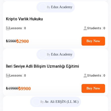
Edux Academy
By
Kripto Varlık Hukuku
Lessons : 0
Students : 0
₺2900
₺5900
Buy Now
Edux Academy
By
İleri Seviye Adli Bilişim Uzmanlığı Eğitimi
Lessons : 0
Students : 0
₺9900
₺19900
Buy Now
Av. Ali ERŞİN (LL.M.)
By