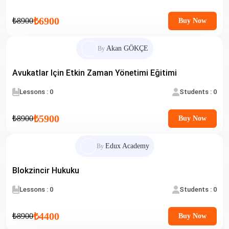
₺6900
₺8900
Buy Now
Akan GÖKÇE
By
Avukatlar Için Etkin Zaman Yönetimi Eğitimi
Lessons : 0
Students : 0
₺5900
₺8900
Buy Now
Edux Academy
By
Blokzincir Hukuku
Lessons : 0
Students : 0
₺4400
₺8900
Buy Now