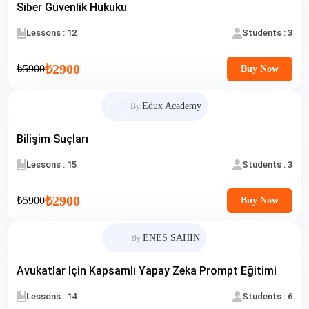
Siber Güvenlik Hukuku
Lessons : 12
Students : 3
₺2900
₺5900
Buy Now
Edux Academy
By
Bilişim Suçları
Lessons : 15
Students : 3
₺2900
₺5900
Buy Now
ENES SAHIN
By
Avukatlar Için Kapsamlı Yapay Zeka Prompt Eğitimi
Lessons : 14
Students : 6